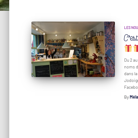
LES NO
C’est
Du 2 au
noms da
dans la
Jodoign
Faceboo
By
Mél