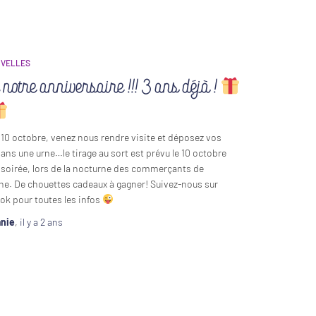
UVELLES
 notre anniversaire !!! 3 ans déjà !
 10 octobre, venez nous rendre visite et déposez vos
ns une urne…le tirage au sort est prévu le 10 octobre
 soirée, lors de la nocturne des commerçants de
e. De chouettes cadeaux à gagner! Suivez-nous sur
k pour toutes les infos
anie
,
il y a
2 ans