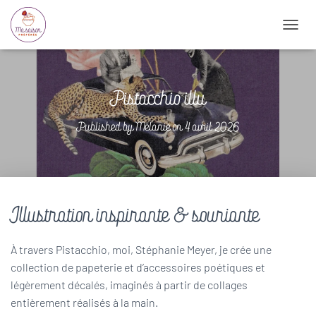
T
O
G
G
L
Pistacchio illu
E
N
Published by
Mélanie
on
4 avril 2026
A
V
I
G
A
T
Illustration inspirante & souriante
I
O
N
À travers Pistacchio, moi, Stéphanie Meyer, je crée une
collection de papeterie et d’accessoires poétiques et
légèrement décalés, imaginés à partir de collages
entièrement réalisés à la main.