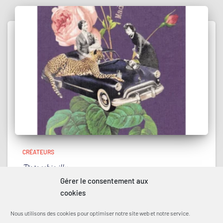
CRÉATEURS
Pistacchio illu
Gérer le consentement aux
Illustration inspirante & souriante À travers Pistacchio,
cookies
moi, Stéphanie Meyer, je crée une collection de papeterie
et d’accessoires poétiques et légèrement décalés,
Nous utilisons des cookies pour optimiser notre site web et notre service.
imaginés à partir de collages entièrement réalisés à la